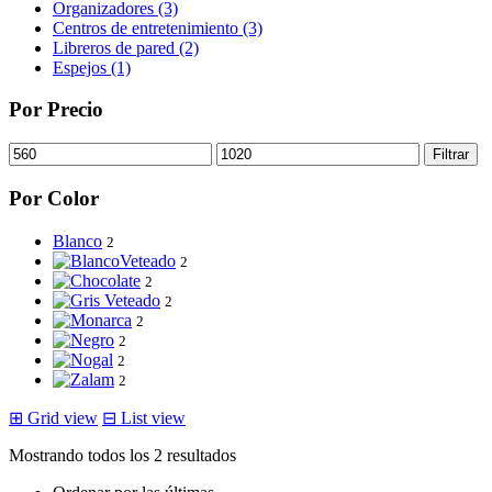
Organizadores (3)
Centros de entretenimiento (3)
Libreros de pared (2)
Espejos (1)
Por Precio
Precio
Precio
Filtrar
mínimo
máximo
Por Color
Blanco
2
2
2
2
2
2
2
2
⊞
Grid view
⊟
List view
Sorted
Mostrando todos los 2 resultados
by