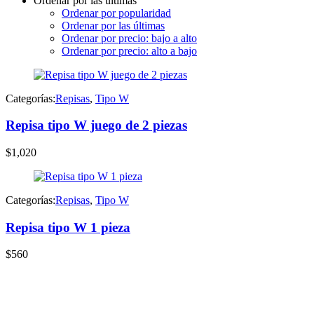
Ordenar por las últimas
latest
Ordenar por popularidad
Ordenar por las últimas
Ordenar por precio: bajo a alto
Ordenar por precio: alto a bajo
Categorías:
Repisas
,
Tipo W
Repisa tipo W juego de 2 piezas
$
1,020
Categorías:
Repisas
,
Tipo W
Repisa tipo W 1 pieza
$
560