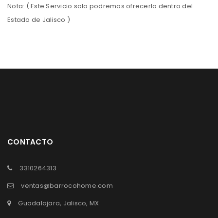
Nota: ( Este Servicio solo podremos ofrecerlo dentro del
Estado de Jalisco )
CONTACTO
3310264313
ventas@barrocohome.com
Guadalajara, Jalisco, MX