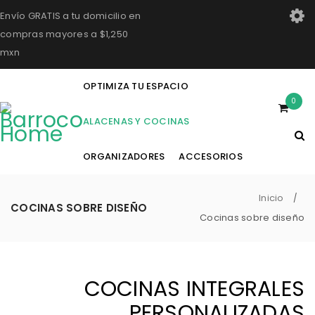
Envío GRATIS a tu domicilio en
compras mayores a $1,250
mxn
OPTIMIZA TU ESPACIO
0
ALACENAS Y COCINAS
ORGANIZADORES
ACCESORIOS
Inicio
/
COCINAS SOBRE DISEÑO
Cocinas sobre diseño
COCINAS INTEGRALES
PERSONALIZADAS