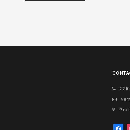
CONTA
331
ven
Guad