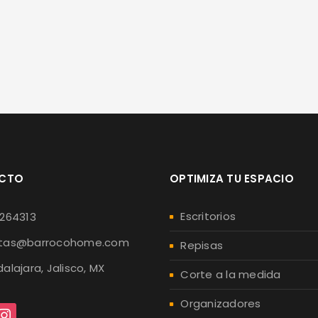
CTO
OPTIMIZA TU ESPACIO
Escritorios
0264313
tas@barrocohome.com
Repisas
alajara, Jalisco, MX
Corte a la medida
Organizadores