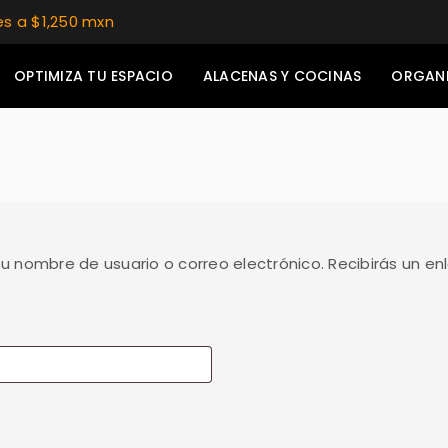
es a $1,250 mxn
OPTIMIZA TU ESPACIO
ALACENAS Y COCINAS
ORGAN
 tu nombre de usuario o correo electrónico. Recibirás un e