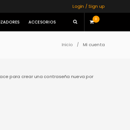
Login
/
Sign up
0
IZADORES
ACCESORIOS
Inicio
Mi cuenta
/
nlace para crear una contraseña nueva por