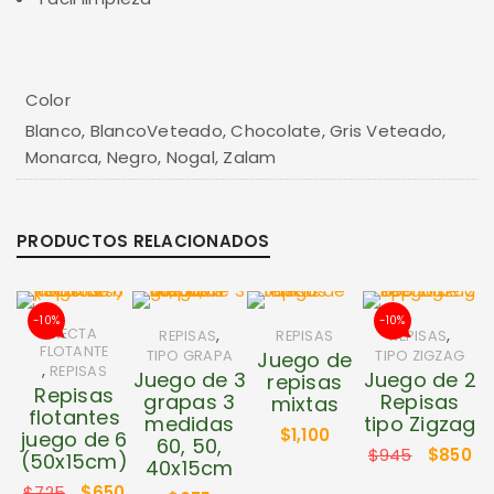
Color
Blanco, BlancoVeteado, Chocolate, Gris Veteado,
Monarca, Negro, Nogal, Zalam
PRODUCTOS RELACIONADOS
-10%
-10%
,
,
RECTA
REPISAS
REPISAS
REPISAS
FLOTANTE
TIPO GRAPA
Juego de
TIPO ZIGZAG
,
REPISAS
Juego de 3
Juego de 2
repisas
Repisas
grapas 3
Repisas
mixtas
flotantes
medidas
tipo Zigzag
$
1,100
juego de 6
60, 50,
$
945
$
850
(50x15cm)
40x15cm
$
725
$
650