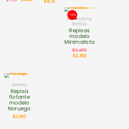
$
675
-10%
,
MINIMALISTA
REPISAS
Repisas
modelo
Minimalista
$
2,400
$
2,150
REPISAS
Repisa
flotante
modelo
Noruego
$
1,140